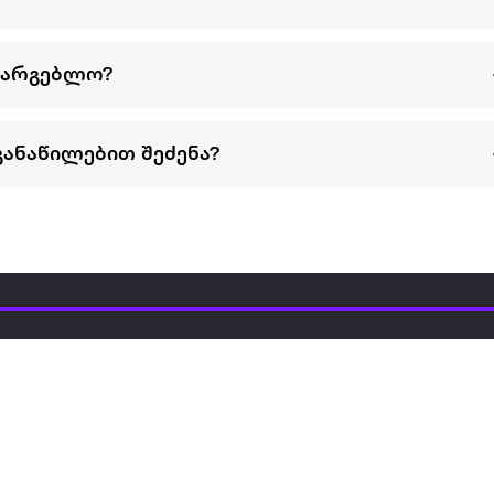
სარგებლო?
განაწილებით შეძენა?
წესები და პირობები
პარტნიორებისთვის
ტრენ
ხშირად დასმული
როგორ გავყიდოთ
გარე 
ი
კითხვები
ექსტრაზე
მზისგ
ვერიფიკაცია
ზოგადი პირობები
კარკ