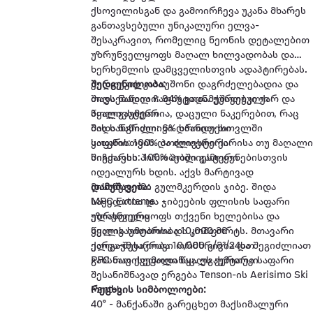
ქსოვილისგან და გამოირჩევა უკანა მხარეს
განთავსებული უნიკალური ელვა-
შესაკრავით, რომელიც ნეონის დეტალებით
უზრუნველყოფს მაღალ ხილვადობას და
ხერხემლის დამცველისთვის ადაპტირებას.
ქურთუკის კაპიუშონი დაგრძელებადია და
შედგენილობა:
თავსებადია ჩაფხუტთან. ქურთუკი ქარ და
შიდა ნაწილი: 94% გადამუშავებული
წყალგაუმტარია, დაცული ნაკერებით, რაც
პოლიესტერი
მას ხანგრძლივი დროით თოვლში
შიდა ნაწილი: 6% სპანდექსი
ყოფნისთვის და ძლიერი ქარისა თუ მაღალ
საფარი: 100% პოლიესტერი
სიჩქარის პირობებში გამოყენებისთვის
შიგთავსი: 100% პოლიესტერი
იდეალურს ხდის. აქვს მარტივად
მისაწვდომი გულმკერდის ჯიბე. შიდა
დამუშავება:
საყელოსა და ჯიბეების ფლისის საფარი
MPC Extreme
უზრუნველყოფს თქვენი ხელებისა და
ელასტიური
ყელის სითბოსა და კომფორტს. მთავარი
წყალგაუმტარობა 10,000 მმ
ელვა-შესაკრავი ორმხრივია და შეგიძლიათ
ქარგაუმტარობა 10,000 გ/მ²/24სთ
გახსნათ ქვემოდანაც. ეს ქურთუკი
PFC თავისუფალი წყალგაუმტარი საფარი
შესანიშნავად ერგება Tenson-ის Aerisimo Ski
Pant-ს.
რეცხვის სიმბოლოები:
40° - მანქანაში გარეცხეთ მაქსიმალური