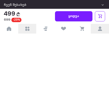
ჩვენ შესახებ
499
ყიდვა
წესები და პირობები
699
-29%
პარტნიორებისთვის
ტრენდული
პოპულარული
დაგვიკავშირდით
Available on the
Get it on
Appstore
Google Play
© 2026 Extra.ge ყველა უფლება დაცულია