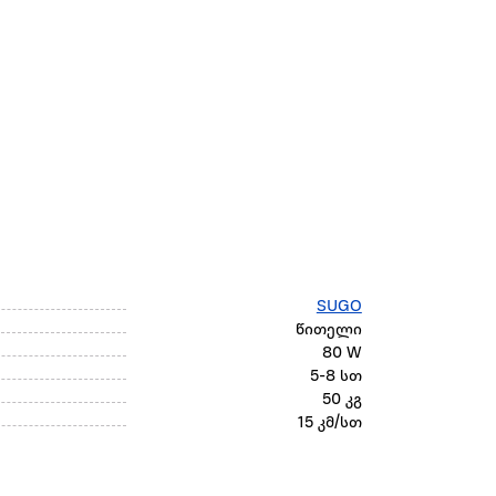
SUGO
წითელი
80 W
5-8 სთ
50 კგ
15 კმ/სთ