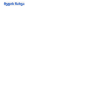
მეტის ნახვა
ჩვენ შესახებ
extra
ყველაზე დიდი ონლაინ მაღაზია
მარკეტფლეის
extra market
extra ბიზნესი
ბლოგი
საიტის რუკა