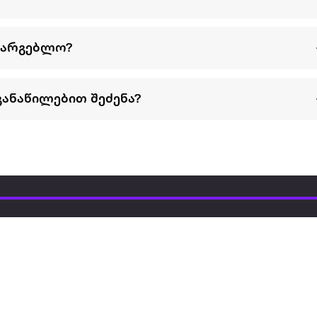
სარგებლო?
განაწილებით შეძენა?
წესები და პირობები
პარტნიორებისთვის
ტრენ
ხშირად დასმული
როგორ გავყიდოთ
გარე 
ი
კითხვები
ექსტრაზე
მზისგ
ვერიფიკაცია
ზოგადი პირობები
კარკ