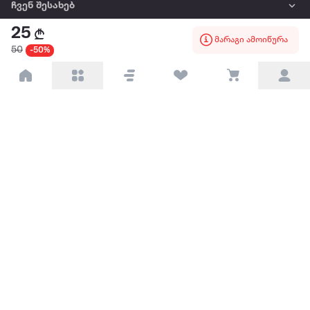
ჩვენ შესახებ
25
მარაგი ამოიწურა
წესები და პირობები
50
-50%
პარტნიორებისთვის
ტრენდული
პოპულარული
დაგვიკავშირდით
Available on the
Get it on
Appstore
Google Play
© 2026 Extra.ge ყველა უფლება დაცულია