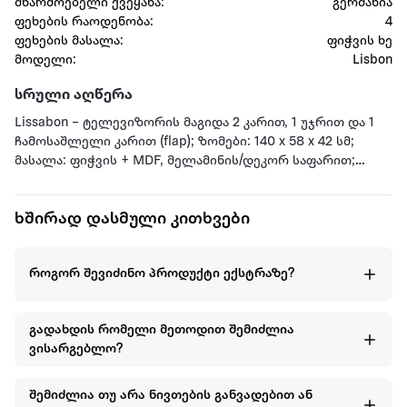
მწარმოებელი ქვეყანა:
გერმანია
ფეხების რაოდენობა:
4
ფეხების მასალა:
ფიჭვის ხე
მოდელი:
Lisbon
სრული აღწერა
Lissabon – ტელევიზორის მაგიდა 2 კარით, 1 უჯრით და 1
ჩამოსაშლელი კარით (flap); ზომები: 140 x 58 x 42 სმ;
მასალა: ფიჭვის + MDF, მელამინის/დეკორ საფარით;
ფერი: ლურჯი/ყავისფერი კომბინაცია; კონსტრუქცია: 2
კარი, 1 უჯრა, 1 flap კარი, შიდა სათავსო სივრცე, მტკიცე და
ხშირად დასმული კითხვები
სტაბილური კორპუსი; დიზაინი: თანამედროვე / mid-
century სტილი; ზედაპირი: მელამინის საფარი,
ცვეთაგამძლე და მარტივად მოსავლელი; ფეხები: ხის;
როგორ შევიძინო პროდუქტი ექსტრაზე?
წონა: დაახლოებით 29.3 კგ (შეფუთვით); დამატებით:
ფართო ზედაპირი TV-სთვის და კარგი სათავსო სივრცე;
მიწოდება: აწყობილი; გამოყენება: მისაღები ოთახი / TV
გადახდის რომელი მეთოდით შემიძლია
ზონა
ვისარგებლო?
შემიძლია თუ არა ნივთების განვადებით ან