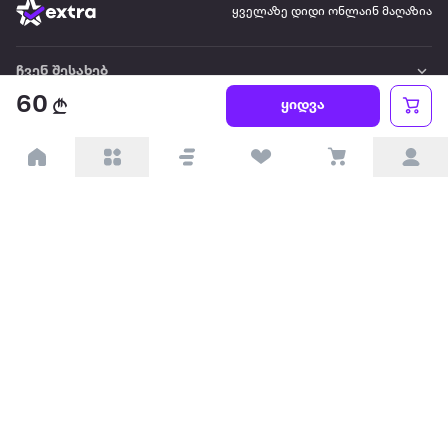
ყველაზე დიდი ონლაინ მაღაზია
ჩვენ შესახებ
60
ყიდვა
წესები და პირობები
პარტნიორებისთვის
ტრენდული
პოპულარული
დაგვიკავშირდით
Available on the
Get it on
Appstore
Google Play