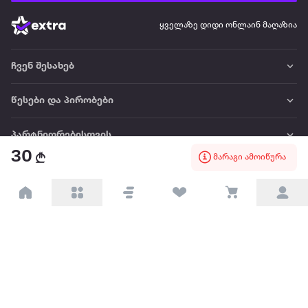
ყველაზე დიდი ონლაინ მაღაზია
ჩვენ შესახებ
წესები და პირობები
პარტნიორებისთვის
30
მარაგი ამოიწურა
ტრენდული
პოპულარული
დაგვიკავშირდით
Available on the
Get it on
Appstore
Google Play