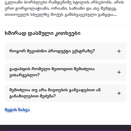
ეკლიანი ბორბლები რამდენიმე სტილის არსებობს. არის
ერთ გორგოლაჭიანი, ორიანი, სამიანი და ასე შემდეგ.
თითოეულს სხეულზე მოქვს განსხვავებული განცდა.
პრინციპი ყველა შემთხვევაში ერთია: როცა პარტნიორს
აატარ-ჩამოატარებ, მისი კუნთების სპაზმი და სუნთქვა
ხშირად დასმული კითხვები
გიკარნახებს როგორ გააგრძელო საქმე.
Sd. Kfz 251 კარგად მაგრდება თითზე. მისი
როგორ შევიძინო პროდუქტი ექსტრაზე?
კომპაქტურობის საშუალებით შეგიძლია მთელი ხელი
მხოლოდ ბორბლებით არ გქონდეს დაკავებული და
პარალელურად სხვა აქტივობებისთვისაც იყენებდე. Sd.
გადახდის რომელი მეთოდით შემიძლია
Kfz 251-ს გააჩნია ერთ ძარაზე მოთავსებული ორი,
ვისარგებლო?
ერთმანეთისგან დამოუკიდებლად მოძრავი ბორბალი.
შემიძლია თუ არა ნივთების განვადებით ან
განაწილებით შეძენა?
მეტის ნახვა