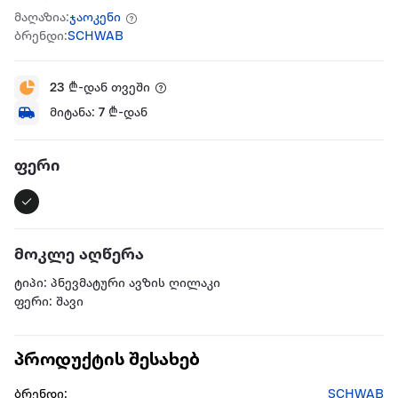
მაღაზია:
ჯაოკენი
ბრენდი:
SCHWAB
23
₾-დან თვეში
მიტანა:
7
₾-დან
ფერი
მოკლე აღწერა
ტიპი: პნევმატური ავზის ღილაკი
ფერი: შავი
პროდუქტის შესახებ
ბრენდი:
SCHWAB