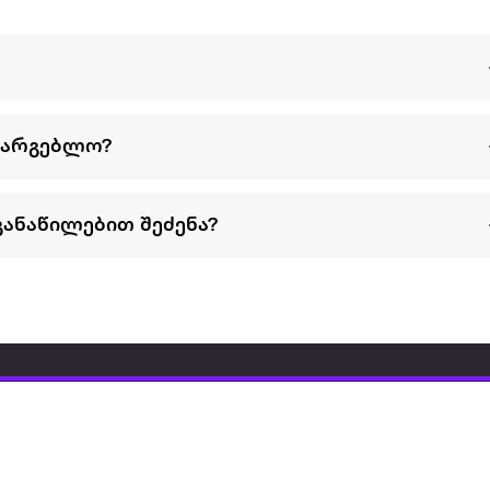
სარგებლო?
განაწილებით შეძენა?
წესები და პირობები
პარტნიორებისთვის
ტრენ
ხშირად დასმული
როგორ გავყიდოთ
გარე 