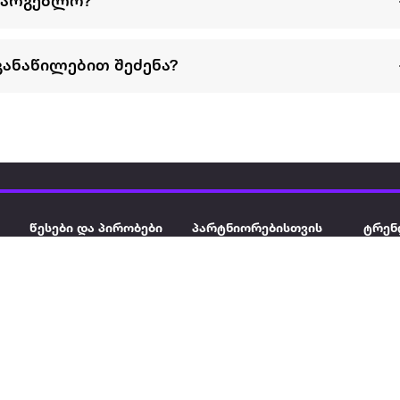
სარგებლო?
განაწილებით შეძენა?
წესები და პირობები
პარტნიორებისთვის
ტრენ
ხშირად დასმული
როგორ გავყიდოთ
გარე 
ი
კითხვები
ექსტრაზე
მზისგ
ვერიფიკაცია
ზოგადი პირობები
კარკ
წესები და პირობები
ელე
კონფიდენციალურობა
სკუტ