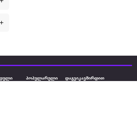
დული
პოპულარული
დაგვიკავშირდით
ავეჯი
ტელევიზორი
032 2 333 111
info@extra.ge
ან დამცავი
iPhone
სს „ექსტრა არეა" ს/კ
402129763 თბილისი, პეკინის
ასული აუზი
ლეპტოპები
გამზირი, N 41
ქტრო
პლანშეტები
ერი