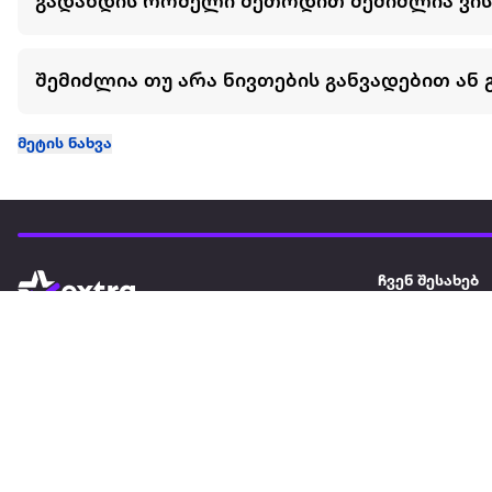
გადახდის რომელი მეთოდით შემიძლია ვი
შემიძლია თუ არა ნივთების განვადებით ან 
მეტის ნახვა
ჩვენ შესახებ
extra
ყველაზე დიდი ონლაინ მაღაზია
მარკეტფლეის
extra market
extra ბიზნესი
ბლოგი