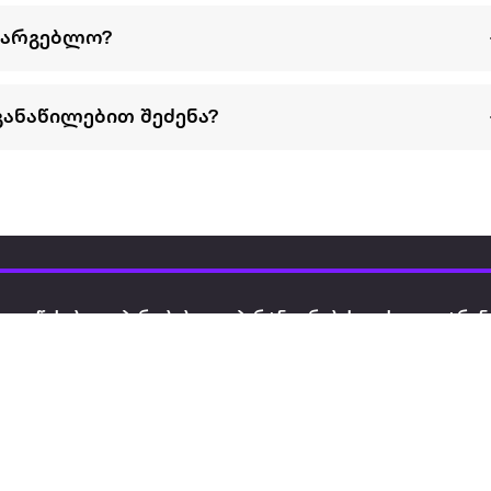
სარგებლო?
განაწილებით შეძენა?
წესები და პირობები
პარტნიორებისთვის
ტრენ
ხშირად დასმული
როგორ გავყიდოთ
გარე 
ი
კითხვები
ექსტრაზე
მზისგ
ვერიფიკაცია
ზოგადი პირობები
კარკ
წესები და პირობები