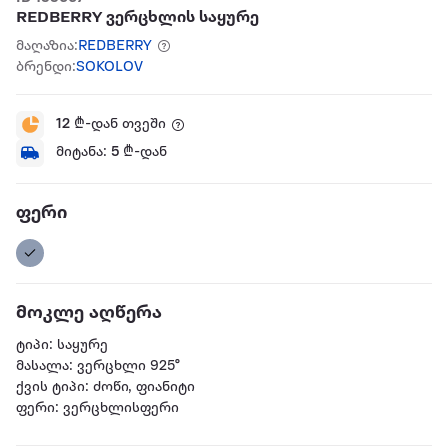
REDBERRY ვერცხლის საყურე
მაღაზია:
REDBERRY
ბრენდი:
SOKOLOV
12
₾-დან თვეში
მიტანა:
5
₾-დან
ფერი
მოკლე აღწერა
ტიპი: საყურე
მასალა: ვერცხლი 925°
ქვის ტიპი: ძოწი, ფიანიტი
ფერი: ვერცხლისფერი