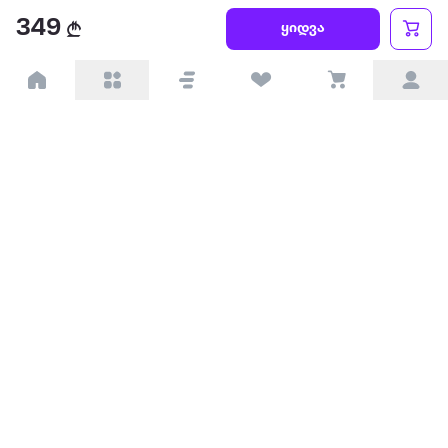
წესები და პირობები
349
ყიდვა
პარტნიორებისთვის
ტრენდული
პოპულარული
დაგვიკავშირდით
Available on the
Get it on
Appstore
Google Play
© 2026 Extra.ge ყველა უფლება დაცულია