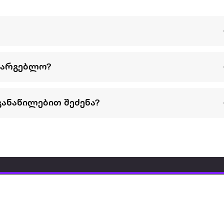
სარგებლო?
განაწილებით შეძენა?
წესები და პირობები
პარტნიორებისთვის
ტრენ
ხშირად დასმული
როგორ გავყიდოთ
გარე 