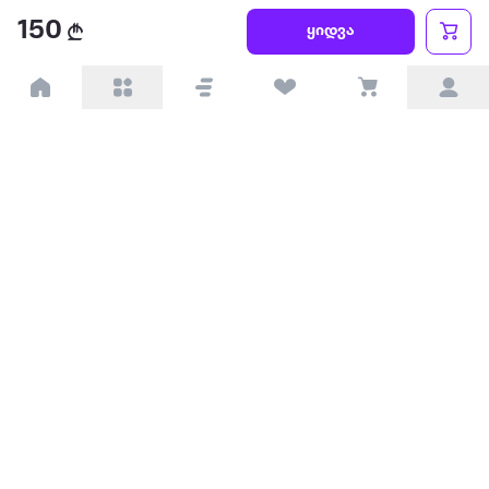
წესები და პირობები
150
ყიდვა
პარტნიორებისთვის
ტრენდული
პოპულარული
დაგვიკავშირდით
Available on the
Get it on
Appstore
Google Play
© 2026 Extra.ge ყველა უფლება დაცულია