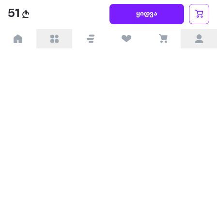
წესები და პირობები
51
ყიდვა
პარტნიორებისთვის
ტრენდული
პოპულარული
დაგვიკავშირდით
Available on the
Get it on
Appstore
Google Play
© 2026 Extra.ge ყველა უფლება დაცულია