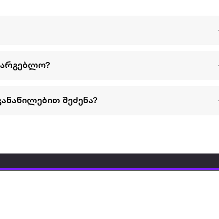
სარგებლო?
განაწილებით შეძენა?
წესები და პირობები
პარტნიორებისთვის
ტრენ
ხშირად დასმული
როგორ გავყიდოთ
გარე 