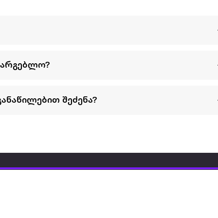
სარგებლო?
განაწილებით შეძენა?
წესები და პირობები
პარტნიორებისთვის
ტრენ
ხშირად დასმული
როგორ გავყიდოთ
გარე 