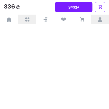
წესები და პირობები
336
ყიდვა
პარტნიორებისთვის
ტრენდული
პოპულარული
დაგვიკავშირდით
Available on the
Get it on
Appstore
Google Play
© 2026 Extra.ge ყველა უფლება დაცულია