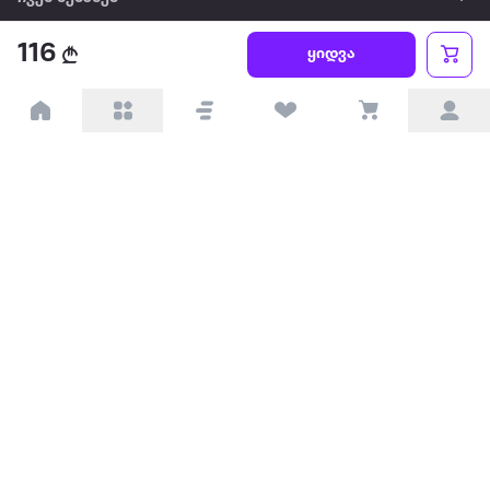
116
წესები და პირობები
ყიდვა
პარტნიორებისთვის
ტრენდული
პოპულარული
დაგვიკავშირდით
Available on the
Get it on
Appstore
Google Play
© 2026 Extra.ge ყველა უფლება დაცულია