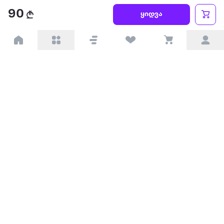
წესები და პირობები
90
ყიდვა
პარტნიორებისთვის
ტრენდული
პოპულარული
დაგვიკავშირდით
Available on the
Get it on
Appstore
Google Play
© 2026 Extra.ge ყველა უფლება დაცულია