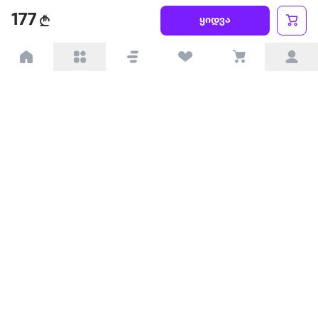
წესები და პირობები
177
ყიდვა
პარტნიორებისთვის
ტრენდული
პოპულარული
დაგვიკავშირდით
Available on the
Get it on
Appstore
Google Play
© 2026 Extra.ge ყველა უფლება დაცულია