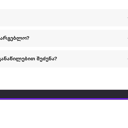
სარგებლო?
განაწილებით შეძენა?
წესები და პირობები
პარტნიორებისთვის
ტრენ
ხშირად დასმული
როგორ გავყიდოთ
გარე 