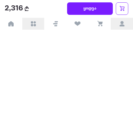
წესები და პირობები
2,316
ყიდვა
პარტნიორებისთვის
ტრენდული
პოპულარული
დაგვიკავშირდით
Available on the
Get it on
Appstore
Google Play
© 2026 Extra.ge ყველა უფლება დაცულია