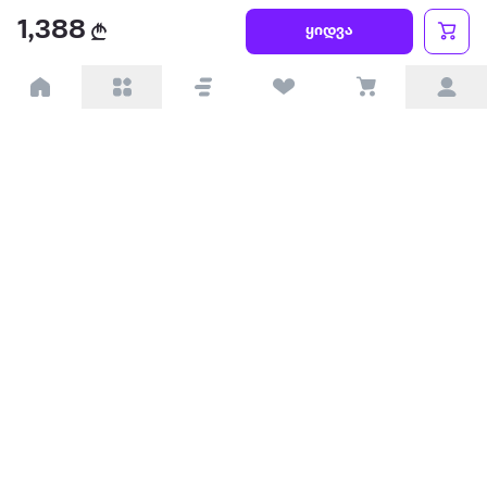
წესები და პირობები
1,388
ყიდვა
პარტნიორებისთვის
ტრენდული
პოპულარული
დაგვიკავშირდით
Available on the
Get it on
Appstore
Google Play
© 2026 Extra.ge ყველა უფლება დაცულია