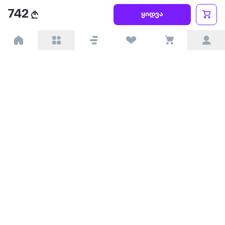
წესები და პირობები
742
ყიდვა
პარტნიორებისთვის
ტრენდული
პოპულარული
დაგვიკავშირდით
Available on the
Get it on
Appstore
Google Play
© 2026 Extra.ge ყველა უფლება დაცულია