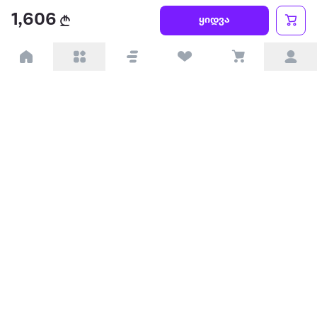
წესები და პირობები
1,606
ყიდვა
პარტნიორებისთვის
ტრენდული
პოპულარული
დაგვიკავშირდით
Available on the
Get it on
Appstore
Google Play
© 2026 Extra.ge ყველა უფლება დაცულია