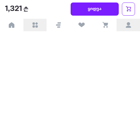
წესები და პირობები
1,321
ყიდვა
პარტნიორებისთვის
ტრენდული
პოპულარული
დაგვიკავშირდით
Available on the
Get it on
Appstore
Google Play
© 2026 Extra.ge ყველა უფლება დაცულია