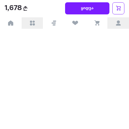
წესები და პირობები
1,678
ყიდვა
პარტნიორებისთვის
ტრენდული
პოპულარული
დაგვიკავშირდით
Available on the
Get it on
Appstore
Google Play
© 2026 Extra.ge ყველა უფლება დაცულია