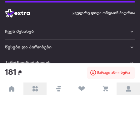
ყველაზე დიდი ონლაინ მაღაზია
ჩვენ შესახებ
წესები და პირობები
პარტნიორებისთვის
181
მარაგი ამოიწურა
ტრენდული
პოპულარული
დაგვიკავშირდით
Available on the
Get it on
Appstore
Google Play