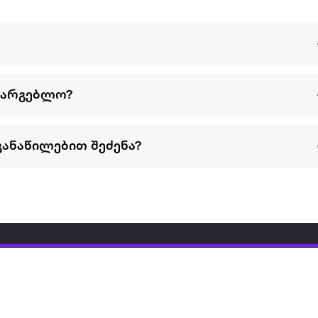
სარგებლო?
განაწილებით შეძენა?
წესები და პირობები
პარტნიორებისთვის
ტრენ
ხშირად დასმული
როგორ გავყიდოთ
გარე 