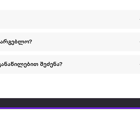
სარგებლო?
განაწილებით შეძენა?
წესები და პირობები
პარტნიორებისთვის
ტრენ
ხშირად დასმული
როგორ გავყიდოთ
გარე 