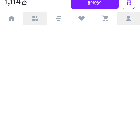
1,114
ყიდვა
პარტნიორებისთვის
ტრენდული
პოპულარული
დაგვიკავშირდით
Available on the
Get it on
Appstore
Google Play
© 2026 Extra.ge ყველა უფლება დაცულია