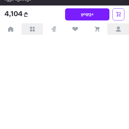
4,104
წესები და პირობები
ყიდვა
პარტნიორებისთვის
ტრენდული
პოპულარული
დაგვიკავშირდით
Available on the
Get it on
Appstore
Google Play
© 2026 Extra.ge ყველა უფლება დაცულია