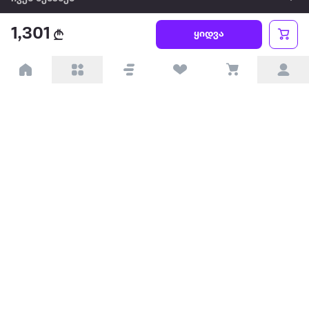
1,301
წესები და პირობები
ყიდვა
პარტნიორებისთვის
ტრენდული
პოპულარული
დაგვიკავშირდით
Available on the
Get it on
Appstore
Google Play
© 2026 Extra.ge ყველა უფლება დაცულია