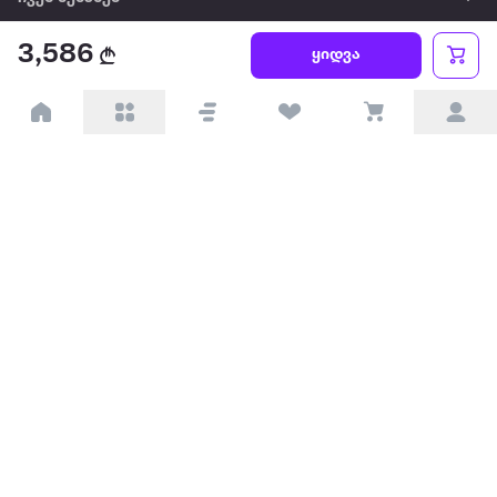
3,586
წესები და პირობები
ყიდვა
პარტნიორებისთვის
ტრენდული
პოპულარული
დაგვიკავშირდით
Available on the
Get it on
Appstore
Google Play
© 2026 Extra.ge ყველა უფლება დაცულია