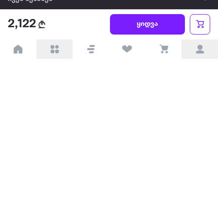
2,122
წესები და პირობები
ყიდვა
პარტნიორებისთვის
ტრენდული
პოპულარული
დაგვიკავშირდით
Available on the
Get it on
Appstore
Google Play
© 2026 Extra.ge ყველა უფლება დაცულია