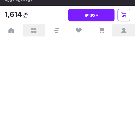
1,614
წესები და პირობები
ყიდვა
პარტნიორებისთვის
ტრენდული
პოპულარული
დაგვიკავშირდით
Available on the
Get it on
Appstore
Google Play
© 2026 Extra.ge ყველა უფლება დაცულია