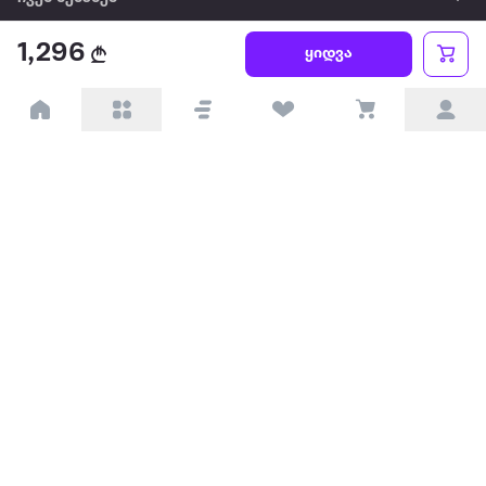
1,296
წესები და პირობები
ყიდვა
პარტნიორებისთვის
ტრენდული
პოპულარული
დაგვიკავშირდით
Available on the
Get it on
Appstore
Google Play
© 2026 Extra.ge ყველა უფლება დაცულია