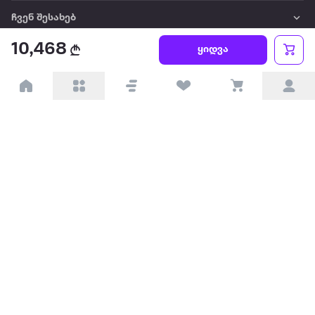
ჩვენ შესახებ
10,468
ყიდვა
წესები და პირობები
პარტნიორებისთვის
ტრენდული
პოპულარული
დაგვიკავშირდით
Available on the
Get it on
Appstore
Google Play
© 2026 Extra.ge ყველა უფლება დაცულია