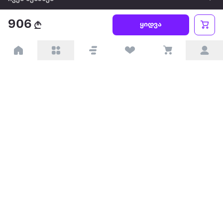
906
წესები და პირობები
ყიდვა
პარტნიორებისთვის
ტრენდული
პოპულარული
დაგვიკავშირდით
Available on the
Get it on
Appstore
Google Play
© 2026 Extra.ge ყველა უფლება დაცულია