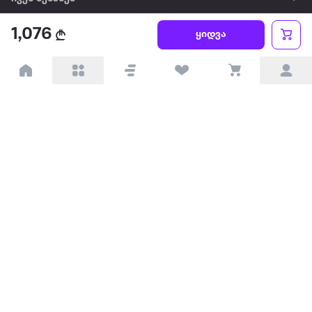
1,076
წესები და პირობები
ყიდვა
პარტნიორებისთვის
ტრენდული
პოპულარული
დაგვიკავშირდით
Available on the
Get it on
Appstore
Google Play
© 2026 Extra.ge ყველა უფლება დაცულია