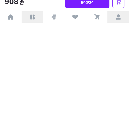
908
ყიდვა
პარტნიორებისთვის
ტრენდული
პოპულარული
დაგვიკავშირდით
Available on the
Get it on
Appstore
Google Play
© 2026 Extra.ge ყველა უფლება დაცულია