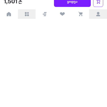
1,501
ყიდვა
პარტნიორებისთვის
ტრენდული
პოპულარული
დაგვიკავშირდით
Available on the
Get it on
Appstore
Google Play
© 2026 Extra.ge ყველა უფლება დაცულია