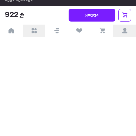
922
წესები და პირობები
ყიდვა
პარტნიორებისთვის
ტრენდული
პოპულარული
დაგვიკავშირდით
Available on the
Get it on
Appstore
Google Play
© 2026 Extra.ge ყველა უფლება დაცულია