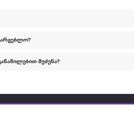
სარგებლო?
განაწილებით შეძენა?
წესები და პირობები
პარტნიორებისთვის
ტრენ
ხშირად დასმული
როგორ გავყიდოთ
გარე 