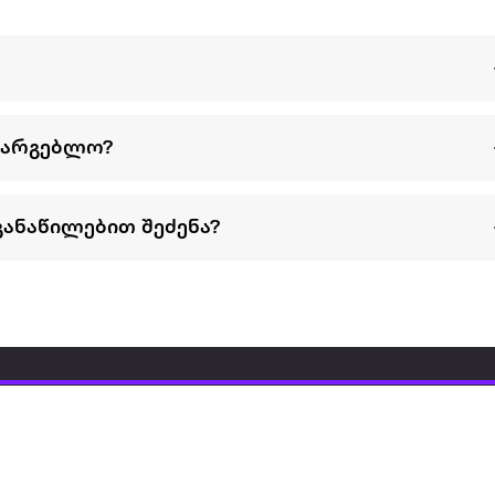
სარგებლო?
განაწილებით შეძენა?
წესები და პირობები
პარტნიორებისთვის
ტრენ
ხშირად დასმული
როგორ გავყიდოთ
გარე 