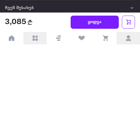
ჩვენ შესახებ
3,085
ყიდვა
წესები და პირობები
პარტნიორებისთვის
ტრენდული
პოპულარული
დაგვიკავშირდით
Available on the
Get it on
Appstore
Google Play
© 2026 Extra.ge ყველა უფლება დაცულია